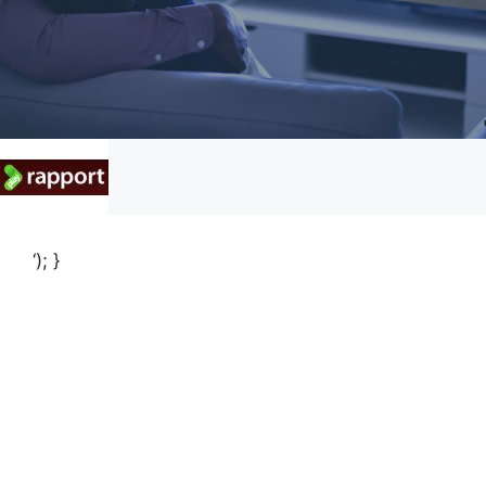
‘); }